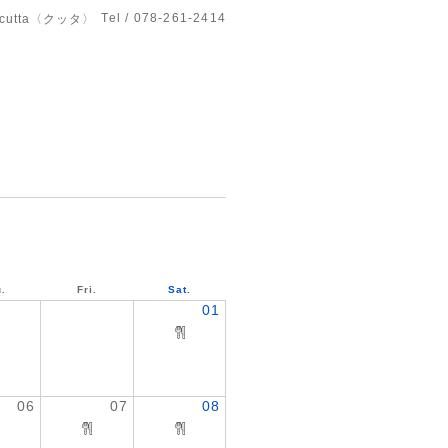
Tel / 078-261-2414
utta〈クッタ〉
.
Fri.
Sat.
01
06
07
08