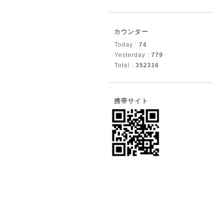
カウンター
Today :
74
Yesterday :
779
Total :
352316
携帯サイト